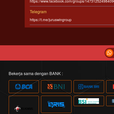
https://www.facebook.com/groups/14731252498409
Telegram
https://t.me/juruswingroup
Bekerja sama dengan BANK :