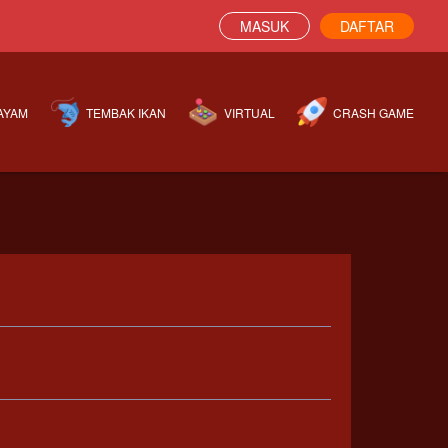
MASUK
DAFTAR
AYAM
TEMBAK IKAN
VIRTUAL
CRASH GAME