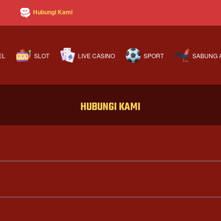
Hubungi Kami
i
EL
SLOT
LIVE CASINO
SPORT
SABUNG 
HUBUNGI KAMI