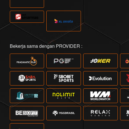
Bekerja sama dengan PROVIDER :