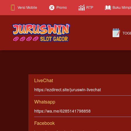
Versi Mobile
Promo
RTP
Buku Mimp
TOG
LiveChat
https://ezdirect.site/juruswin-livechat
Whatsapp
https://wa.me/6285141798858
Facebook